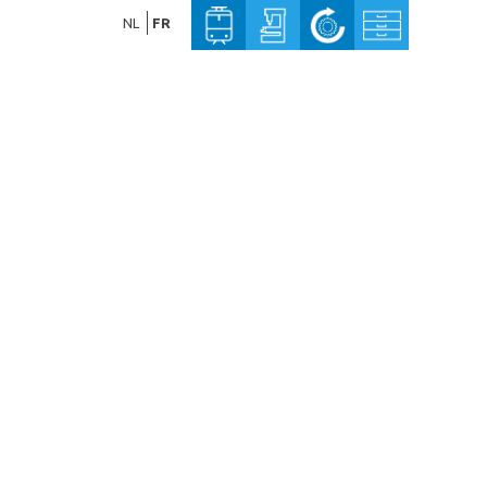
NL
FR