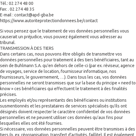
Tél.: 02 274 48 00
Fax: . 02 274 48 35
E-mail : contact@apd-gba.be
https://www.autoriteprotectiondonnees.be/contact
Si vous pensez que le traitement de vos données personnelles vous
causerait un préjudice, vous pouvez également vous adresser au
tribunal.
TRANSMISSION À DES TIERS
Dans certains cas, nous pouvons être obligés de transmettre vos
données personnelles pour traitement à des tiers bénéficiaires, tant au
sein de Buhlmann S.A. qu’en dehors de celle-ci (par ex. réviseur, agence
de voyages, service de location, fournisseur informatique, nos
fournisseurs, le gouvernement, …). Dans tous les cas, vos données
personnelles ne seront transmises que sur la base du principe « need to
know » ces bénéficiaires qui effectuent le traitement à des finalités
précises.
Les employés et/ou représentants des bénéficiaires ou institutions
susmentionnés et les prestataires de services spécialisés qu’ils ont
désignés doivent respecter le caractère confidentiel de vos données
personnelles et ne peuvent utiliser ces données qu’aux fins pour
lesquelles elles ont été fournies.
Si nécessaire, vos données personnelles peuvent être transmises à des
tiers (p. ex. réorganisation, transfert d’activités, faillite). Il est également