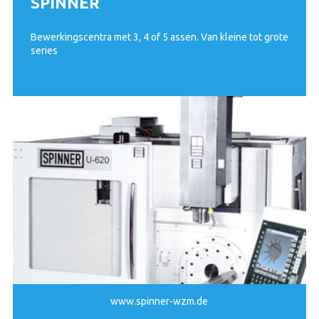
SPINNER
Bewerkingscentra met 3, 4 of 5 assen. Van kleine tot grote
series
www.spinner-wzm.de