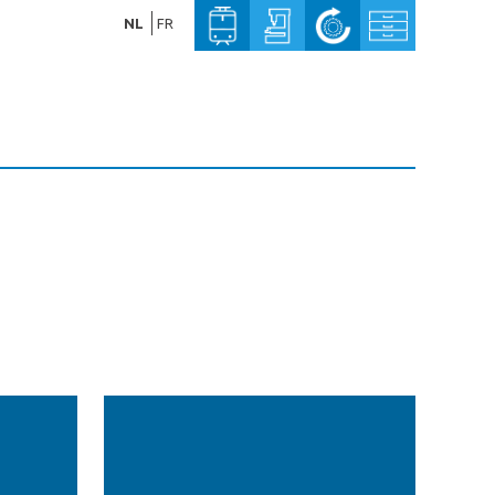
NL
FR